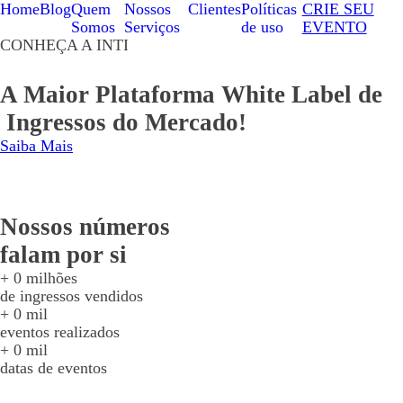
Home
Blog
Quem
Nossos
Clientes
Políticas
CRIE SEU
Somos
Serviços
de uso
EVENTO
CONHEÇA A INTI
A Maior Plataforma White Label de
Ingressos do Mercado!
Saiba Mais
Nossos números
falam por si
+
0
milhões
de ingressos vendidos
+
0
mil
eventos realizados
+
0
mil
datas de eventos